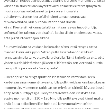
työkalujen helposti aiheuttamat väärille kierteille menemiset. Tässä
vaiheessa suositellaan käytettäväksi esimerkiksi tervasprayta tai
muuta sopivaa voiteluainetta, joka on erinomaista
pulttien/mutterien kierteisiin helpottamaan seuraavaa
renkaanvaihtoa, kun pultit/mutterit eivät ruostu
kiinni. Kierteisiin ei kannata laittaa mitään rasvaa (moottoriöljy,
teflonsuihke tai muu voiteluaine), koska silloin on olemassa vaara,
että pultit irtoavat ajon aikana.
Seuraavaksi autoa voidaan laskea alas siten, että rengas ottaa
maahan kiinni, eikä pyöri. Sitten pultit kiristetään ”ristikkäin”
rengasavaimella tai vastaavalla työkalulla. Tämä tarkoittaa sitä, että
yhden pultin kiristämisen jälkeen ei kiristetän sen viereistä pulttia,
vaan pultti, joka on sitä ”vastapäätä”.
Oikeaoppisessa rengaspulttien kiristämisen varmistamiseen
käytetään aina momenttiavainta, jolla pultit voidaan kiristää oikeaan
momenttiin. Momentin tarkistus on erityisen tärkeää käytettäessä
erityisesti pulttipyssyjä. Kevytmetallivanteiden kiristyksessä
sopiva momentti on 110 – 120 Nm, jolla pultit pysyvät kiinni, mutta
eivät juutu paikoilleen liian helposti. Kevytmetallivanteiden
pulttien/muttereiden kiinnitys tulee myös tarkistaa n. 100 km:n