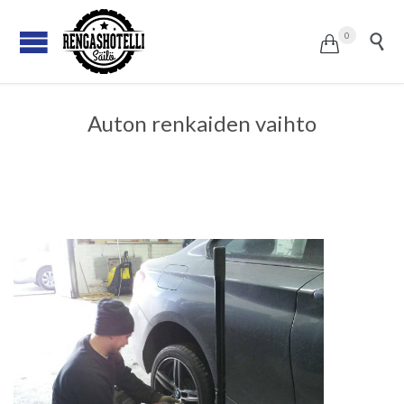
0


Auton renkaiden vaihto