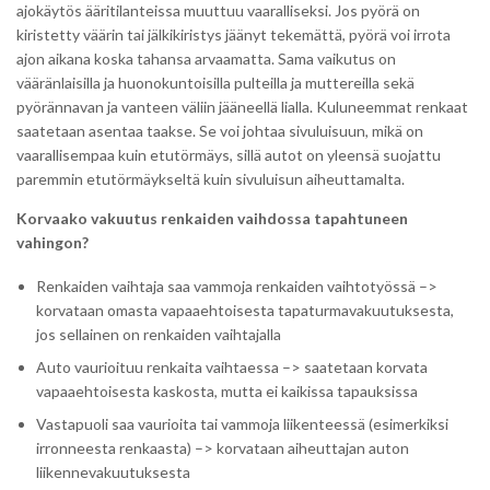
ajokäytös ääritilanteissa muuttuu vaaralliseksi. Jos pyörä on
kiristetty väärin tai jälkikiristys jäänyt tekemättä, pyörä voi irrota
ajon aikana koska tahansa arvaamatta. Sama vaikutus on
vääränlaisilla ja huonokuntoisilla pulteilla ja muttereilla sekä
pyörännavan ja vanteen väliin jääneellä lialla. Kuluneemmat renkaat
saatetaan asentaa taakse. Se voi johtaa sivuluisuun, mikä on
vaarallisempaa kuin etutörmäys, sillä autot on yleensä suojattu
paremmin etutörmäykseltä kuin sivuluisun aiheuttamalta.
Korvaako vakuutus renkaiden vaihdossa tapahtuneen
vahingon?
Renkaiden vaihtaja saa vammoja renkaiden vaihtotyössä –>
korvataan omasta vapaaehtoisesta tapaturmavakuutuksesta,
jos sellainen on renkaiden vaihtajalla
Auto vaurioituu renkaita vaihtaessa –> saatetaan korvata
vapaaehtoisesta kaskosta, mutta ei kaikissa tapauksissa
Vastapuoli saa vaurioita tai vammoja liikenteessä (esimerkiksi
irronneesta renkaasta) –> korvataan aiheuttajan auton
liikennevakuutuksesta