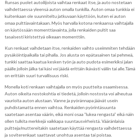
Runsas puolet autoilijoista vaihtaa renkaat itse, ja auto nostetaan
vaihdettaessa yleensä auton omalla tunkilla. Auton omaa tunkkia ei
kuitenkaan ole suunniteltu jatkuvaan käyttöön, kuten ei auton
omaa pulttiavaintakaan. Myös harvalla kotona renkaansa vaihtajalla
on käytössään momenttiavainta, jolla renkaiden pultit saa
tasaisesti kiristettyä oikeaan momenttiin.
Kun renkaat vaihdetaan itse, renkaiden vaihto useimmiten tehdään
pysäköintipaikalla tai pihalla. Jos alusta on epätasainen tai pehmeä,
tunkki saattaa kaatua kesken työn ja auto pudota esimerkiksi jalan
päälle jolloin jälka tai käsi voi jäädä erittäin ikävästi väliin tai alle.Tämä
on erittäin suuri turvallisuus riski.
Monella koti renkaan vaihtajalla on myös puutteita osaamisessa.
Auton oikeita nostokohtia ei tiedetä, jolloin nostosta voi aiheutua
vaurioita auton alustaan. Vanne ja pyörännapa jäävät usein
puhdistamatta ennen vaihtoa. Renkaiden pyörintäsuunta
saatetaan asentaa väärin, eikä moni osaa ”lukea rengasta” eikä näin
ollen tulkita merkkejä vaikkapa suuntausvirheistä. Vääränlaisia
pultteja/muttereitakin saatetaan käyttää rengasta vaihdettaessa
ja soviterenkaat saattavat unohtua asentaa tai poistaa.