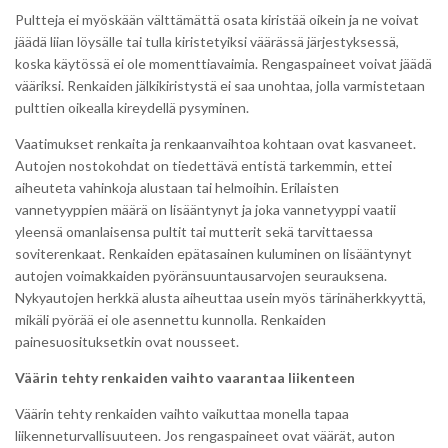
Pultteja ei myöskään välttämättä osata kiristää oikein ja ne voivat
jäädä liian löysälle tai tulla kiristetyiksi väärässä järjestyksessä,
koska käytössä ei ole momenttiavaimia. Rengaspaineet voivat jäädä
vääriksi. Renkaiden jälkikiristystä ei saa unohtaa, jolla varmistetaan
pulttien oikealla kireydellä pysyminen.
Vaatimukset renkaita ja renkaanvaihtoa kohtaan ovat kasvaneet.
Autojen nostokohdat on tiedettävä entistä tarkemmin, ettei
aiheuteta vahinkoja alustaan tai helmoihin. Erilaisten
vannetyyppien määrä on lisääntynyt ja joka vannetyyppi vaatii
yleensä omanlaisensa pultit tai mutterit sekä tarvittaessa
soviterenkaat. Renkaiden epätasainen kuluminen on lisääntynyt
autojen voimakkaiden pyöränsuuntausarvojen seurauksena.
Nykyautojen herkkä alusta aiheuttaa usein myös tärinäherkkyyttä,
mikäli pyörää ei ole asennettu kunnolla. Renkaiden
painesuosituksetkin ovat nousseet.
Väärin tehty renkaiden vaihto vaarantaa liikenteen
Väärin tehty renkaiden vaihto vaikuttaa monella tapaa
liikenneturvallisuuteen. Jos rengaspaineet ovat väärät, auton