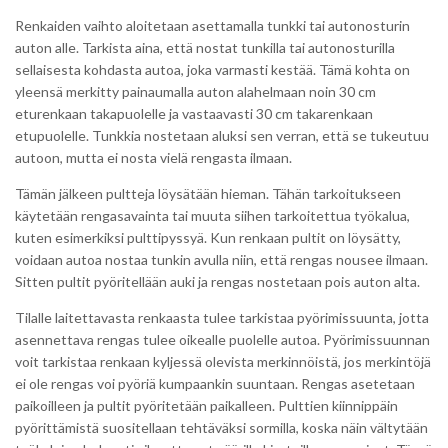
Renkaiden vaihto aloitetaan asettamalla tunkki tai autonosturin
auton alle. Tarkista aina, että nostat tunkilla tai autonosturilla
sellaisesta kohdasta autoa, joka varmasti kestää. Tämä kohta on
yleensä merkitty painaumalla auton alahelmaan noin 30 cm
eturenkaan takapuolelle ja vastaavasti 30 cm takarenkaan
etupuolelle. Tunkkia nostetaan aluksi sen verran, että se tukeutuu
autoon, mutta ei nosta vielä rengasta ilmaan.
Tämän jälkeen pultteja löysätään hieman. Tähän tarkoitukseen
käytetään rengasavainta tai muuta siihen tarkoitettua työkalua,
kuten esimerkiksi pulttipyssyä. Kun renkaan pultit on löysätty,
voidaan autoa nostaa tunkin avulla niin, että rengas nousee ilmaan.
Sitten pultit pyöritellään auki ja rengas nostetaan pois auton alta.
Tilalle laitettavasta renkaasta tulee tarkistaa pyörimissuunta, jotta
asennettava rengas tulee oikealle puolelle autoa. Pyörimissuunnan
voit tarkistaa renkaan kyljessä olevista merkinnöistä, jos merkintöjä
ei ole rengas voi pyöriä kumpaankin suuntaan. Rengas asetetaan
paikoilleen ja pultit pyöritetään paikalleen. Pulttien kiinnippäin
pyörittämistä suositellaan tehtäväksi sormilla, koska näin vältytään