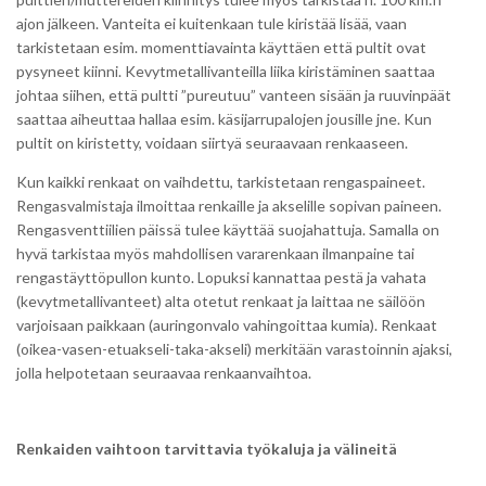
ajon jälkeen. Vanteita ei kuitenkaan tule kiristää lisää, vaan
tarkistetaan esim. momenttiavainta käyttäen että pultit ovat
pysyneet kiinni. Kevytmetallivanteilla liika kiristäminen saattaa
johtaa siihen, että pultti ”pureutuu” vanteen sisään ja ruuvinpäät
saattaa aiheuttaa hallaa esim. käsijarrupalojen jousille jne. Kun
pultit on kiristetty, voidaan siirtyä seuraavaan renkaaseen.
Kun kaikki renkaat on vaihdettu, tarkistetaan rengaspaineet.
Rengasvalmistaja ilmoittaa renkaille ja akselille sopivan paineen.
Rengasventtiilien päissä tulee käyttää suojahattuja. Samalla on
hyvä tarkistaa myös mahdollisen vararenkaan ilmanpaine tai
rengastäyttöpullon kunto. Lopuksi kannattaa pestä ja vahata
(kevytmetallivanteet) alta otetut renkaat ja laittaa ne säilöön
varjoisaan paikkaan (auringonvalo vahingoittaa kumia). Renkaat
(oikea-vasen-etuakseli-taka-akseli) merkitään varastoinnin ajaksi,
jolla helpotetaan seuraavaa renkaanvaihtoa.
Renkaiden vaihtoon tarvittavia työkaluja ja välineitä