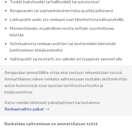
Tunkki (saksitunkki tai hallitunkki) tai autonosturi
Rengasavain tai sopivankokoinen hylsy ja pitkä jatkovarsi
Lukkopultin avain, jos renkaasi ovat kiinnitettynä lukkopulteilla
Momenttiavain, ei pakollinen mutta erittäin suositeltavaa
käyttää
Voiteluainetta renkaan pulttien tai muttereiden kierteisiin
jumittumisen ehkäisemiseksi
Vaihtopultit tai mutterit, jos vaihdat eri tyyppiset vanteet alle
Rengasalan ammattiliike ottaa aina vastuun tekemästään työstä.
Ammattilainen näkee renkaita vaihtaessaan muitakin yksityiskohtia
auton kunnosta ja osaa opastaa tarvittavissa huolto ja
korjausasioissa.
Katso meidän lähimmät palvelupisteet kartastamme.
Renkaanvaihto paikat –>
Renkaiden vaihtaminen on ammattilaisen työtä