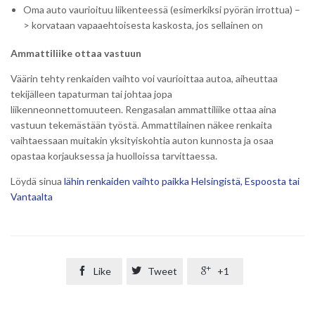
Oma auto vaurioituu liikenteessä (esimerkiksi pyörän irrottua) –
> korvataan vapaaehtoisesta kaskosta, jos sellainen on
Ammattiliike ottaa vastuun
Väärin tehty renkaiden vaihto voi vaurioittaa autoa, aiheuttaa
tekijälleen tapaturman tai johtaa jopa
liikenneonnettomuuteen. Rengasalan ammattiliike ottaa aina
vastuun tekemästään työstä. Ammattilainen näkee renkaita
vaihtaessaan muitakin yksityiskohtia auton kunnosta ja osaa
opastaa korjauksessa ja huolloissa tarvittaessa.
Löydä sinua
lähin renkaiden vaihto paikka Helsingistä, Espoosta tai
Vantaalta

Like

Tweet

+1