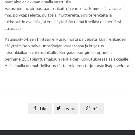
ovat aina asiakkaan omalla vastuulla.
Varastoimme ainoastaan renkaita ja vanteita. Emme siis varastoi
mm. pölykapseleita, pultteja, muttereita, soviterenkaita ja
lukkopultin avaimia, joten säilytäthän nämä itselläsi esimerkiksi
autossasi.
Kausisäilytyksen hintaan ei kuulu muita palveluita kuin renkaiden
säilyttäminen palveluntarjoajan varastossa ja kuljetus
sesonkiaikana vaihtopaikalle. Rengassesongin ulkopuolella
perimme 25€ toimitusmaksun renkaiden luovutuksesta asiakkaalle.
Asiakkaalla on mahdollisuus tilata erikseen tarjottavia lisäpalveluita.

Like

Tweet

+1