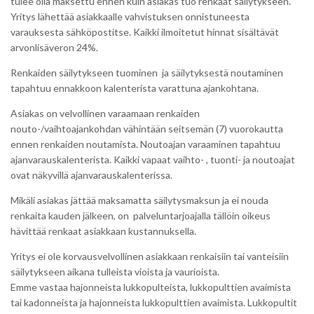
tulee olla maksettu ennen kuin asiakas tuo renkaat säilytykseen.
Yritys lähettää asiakkaalle vahvistuksen onnistuneesta
varauksesta sähköpostitse. Kaikki ilmoitetut hinnat sisältävät
arvonlisäveron 24%.
Renkaiden säilytykseen tuominen ja säilytyksestä noutaminen
tapahtuu ennakkoon kalenterista varattuna ajankohtana.
Asiakas on velvollinen varaamaan renkaiden
nouto-/vaihtoajankohdan vähintään seitsemän (7) vuorokautta
ennen renkaiden noutamista. Noutoajan varaaminen tapahtuu
ajanvarauskalenterista. Kaikki vapaat vaihto- , tuonti- ja noutoajat
ovat näkyvillä ajanvarauskalenterissa.
Mikäli asiakas jättää maksamatta säilytysmaksun ja ei nouda
renkaita kauden jälkeen, on palveluntarjoajalla tällöin oikeus
hävittää renkaat asiakkaan kustannuksella.
Yritys ei ole korvausvelvollinen asiakkaan renkaisiin tai vanteisiin
säilytykseen aikana tulleista vioista ja vaurioista.
Emme vastaa hajonneista lukkopulteista, lukkopulttien avaimista
tai kadonneista ja hajonneista lukkopulttien avaimista. Lukkopultit