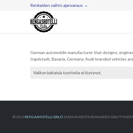
Renkaiden vaihto ajanvaraus →
German automobile manufacturer that designs, engineer
Ingolstadt, Bavaria, Germany. Audi-branded vehicles are
Valitun kaltaisia tuotteita ei löytynyt.
© 2014
RENGASHOTELLI SÄILÖ
| RAKKAUDESTA RENKAIDEN SÄILYTYKSEE