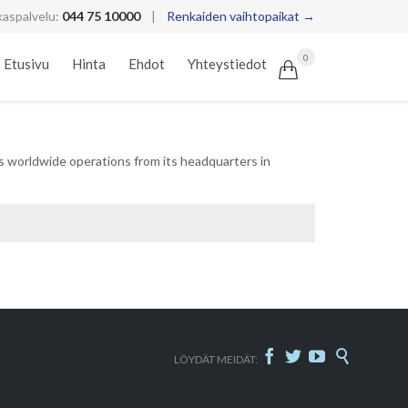
kaspalvelu:
044 75 10000
|
Renkaiden vaihtopaikat →
Skip
0
Etusivu
Hinta
Ehdot
Yhteystiedot

to
content
s worldwide operations from its headquarters in




LÖYDÄT MEIDÄT: